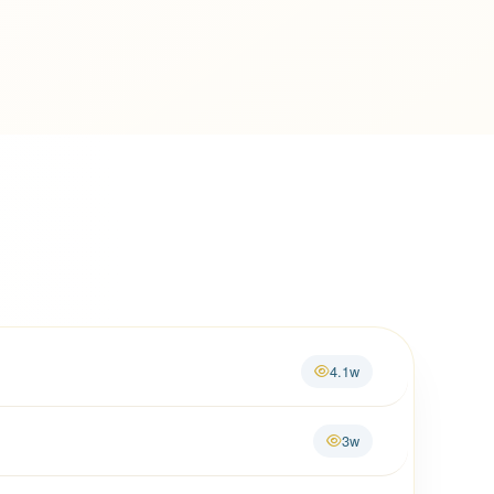
4.1w
3w