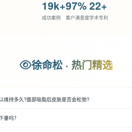
19k+
97%
22+
成功案例
客户满意度
学术专利
徐命松 · 热门精选
以维持多久?面部吸脂后皮肤是否会松弛?
下垂吗？